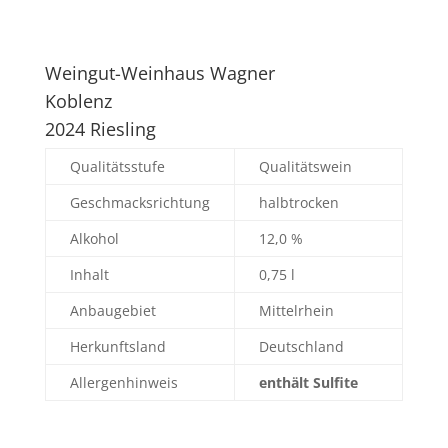
Weingut-Weinhaus Wagner
Koblenz
2024 Riesling
Qualitätsstufe
Qualitätswein
Geschmacksrichtung
halbtrocken
Alkohol
12,0 %
Inhalt
0,75 l
Anbaugebiet
Mittelrhein
Herkunftsland
Deutschland
Allergenhinweis
enthält Sulfite