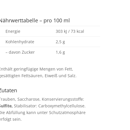
Nährwerttabelle – pro 100 ml
Energie
303 kJ / 73 kcal
Kohlenhydrate
2,5 g
– davon Zucker
1,6 g
Enthält geringfügige Mengen von Fett,
gesättigten Fettsäuren, Eiweiß und Salz.
Zutaten
Trauben, Saccharose, Konservierungsstoffe:
Sulfite,
Stabilisator: Carboxymethylcellulose.
Die Abfüllung kann unter Schutzatmosphäre
erfolgt sein.