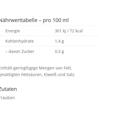
Nährwerttabelle – pro 100 ml
Energie
301 kJ / 72 kcal
Kohlenhydrate
1,4 g
– davon Zucker
0,5 g
Enthält geringfügige Mengen von Fett,
gesättigten Fettsäuren, Eiweiß und Salz.
Zutaten
Trauben