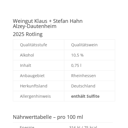
Weingut Klaus + Stefan Hahn
Alzey-Dautenheim
2025 Rotling
Qualitätsstufe
Qualitätswein
Alkohol
10,5 %
Inhalt
0,75 l
Anbaugebiet
Rheinhessen
Herkunftsland
Deutschland
Allergenhinweis
enthält Sulfite
Nährwerttabelle – pro 100 ml
Energie
316 kJ / 75 kcal