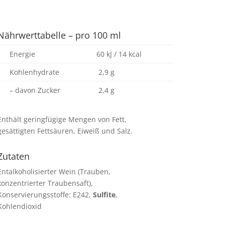
Nährwerttabelle – pro 100 ml
Energie
60 kJ / 14 kcal
Kohlenhydrate
2,9 g
– davon Zucker
2,4 g
Enthält geringfügige Mengen von Fett,
gesättigten Fettsäuren, Eiweiß und Salz.
Zutaten
Entalkoholisierter Wein (Trauben,
konzentrierter Traubensaft),
Konservierungsstoffe: E242,
Sulfite
,
Kohlendioxid