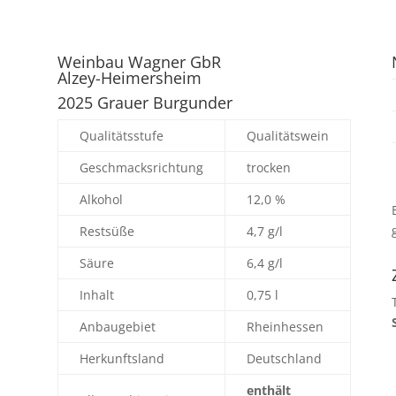
Weinbau Wagner GbR
Alzey-Heimersheim
2025 Grauer Burgunder
Qualitätsstufe
Qualitätswein
Geschmacksrichtung
trocken
Alkohol
12,0 %
Restsüße
4,7 g/l
Säure
6,4 g/l
Inhalt
0,75 l
Anbaugebiet
Rheinhessen
Herkunftsland
Deutschland
enthält