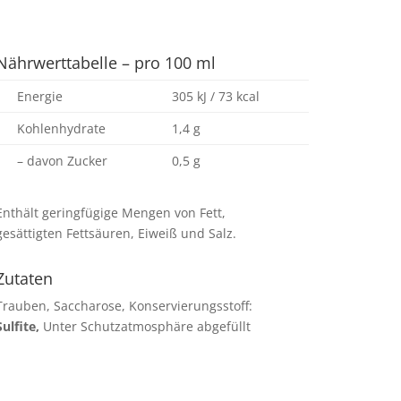
Nährwerttabelle – pro 100 ml
Energie
305 kJ / 73 kcal
Kohlenhydrate
1,4 g
– davon Zucker
0,5 g
Enthält geringfügige Mengen von Fett,
gesättigten Fettsäuren, Eiweiß und Salz.
Zutaten
Trauben, Saccharose, Konservierungsstoff:
Sulfite,
Unter Schutzatmosphäre abgefüllt