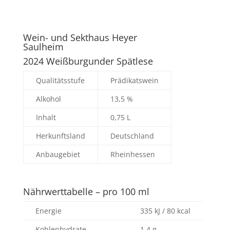
Wein- und Sekthaus Heyer
Saulheim
2024 Weißburgunder Spätlese
Qualitätsstufe
Prädikatswein
Alkohol
13,5 %
Inhalt
0,75 L
Herkunftsland
Deutschland
Anbaugebiet
Rheinhessen
Nährwerttabelle – pro 100 ml
Energie
335 kJ / 80 kcal
Kohlenhydrate
1,4 g