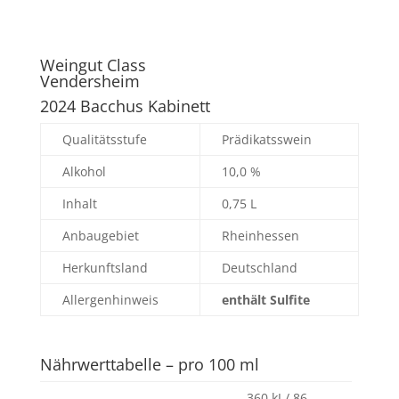
Weingut Class
Vendersheim
2024 Bacchus Kabinett
Qualitätsstufe
Prädikatsswein
Alkohol
10,0 %
Inhalt
0,75 L
Anbaugebiet
Rheinhessen
Herkunftsland
Deutschland
Allergenhinweis
enthält Sulfite
Nährwerttabelle – pro 100 ml
360 kJ / 86