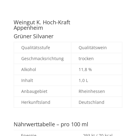
Weingut K. Hoch-Kraft
Appenheim
Grüner Silvaner
Qualitätsstufe
Qualitätswein
Geschmacksrichtung
trocken
Alkohol
11,8 %
Inhalt
1,0 L
Anbaugebiet
Rheinhessen
Herkunftsland
Deutschland
Nährwerttabelle – pro 100 ml
Energie
293 kJ / 70 kcal