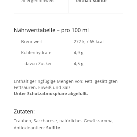
Allergenhinweis
enthält Sulfite
Nährwerttabelle – pro 100 ml
Brennwert
272 kJ / 65 kcal
Kohlenhydrate
4,9 g
– davon Zucker
4,5 g
Enthält geringfügige Mengen von: Fett, gesättigten
Fettsäuren, Eiweiß und Salz
Unter Schutzatmosphäre abgefüllt.
Zutaten:
Trauben, Saccharose, natürliches Gewürzaroma,
Antioxidantien:
Sulfite