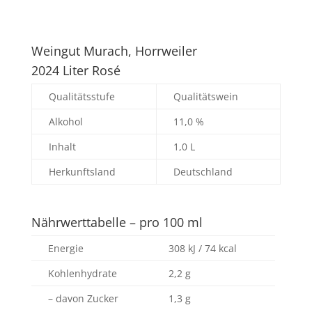
Weingut Murach, Horrweiler
2024 Liter Rosé
Qualitätsstufe
Qualitätswein
Alkohol
11,0 %
Inhalt
1,0 L
Herkunftsland
Deutschland
Nährwerttabelle – pro 100 ml
Energie
308 kJ / 74 kcal
Kohlenhydrate
2,2 g
– davon Zucker
1,3 g