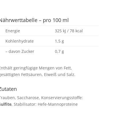
Nährwerttabelle – pro 100 ml
Energie
325 kJ / 78 kcal
Kohlenhydrate
1,5 g
– davon Zucker
0,7 g
Enthält geringfügige Mengen von Fett,
gesättigten Fettsäuren, Eiweiß und Salz.
Zutaten
Trauben, Saccharose, Konservierungsstoffe:
Sulfite
, Stabilisator: Hefe-Mannoproteine