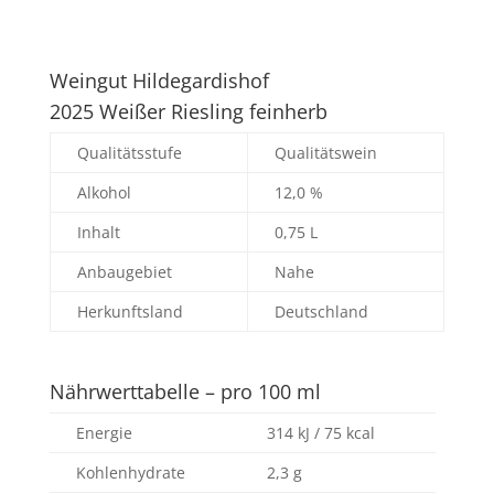
Weingut Hildegardishof
2025 Weißer Riesling feinherb
Qualitätsstufe
Qualitätswein
Alkohol
12,0 %
Inhalt
0,75 L
Anbaugebiet
Nahe
Herkunftsland
Deutschland
Nährwerttabelle – pro 100 ml
Energie
314 kJ / 75 kcal
Kohlenhydrate
2,3 g