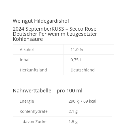
Weingut Hildegardishof
2024 SeptemberKUSS – Secco Rosé
Deutscher Perlwein mit zugesetzter
Kohlensäure
Alkohol
11,0 %
Inhalt
0,75 L
Herkunftsland
Deutschland
Nährwerttabelle – pro 100 ml
Energie
290 kJ / 69 kcal
Kohlenhydrate
2,1 g
– davon Zucker
1,5 g