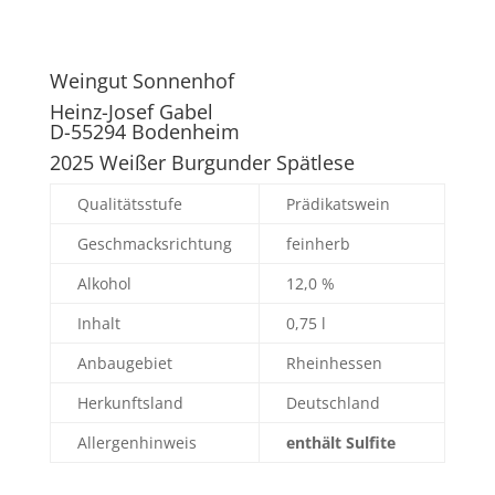
Weingut Sonnenhof
Heinz-Josef Gabel
D-55294 Bodenheim
2025 Weißer Burgunder Spätlese
Qualitätsstufe
Prädikatswein
Geschmacksrichtung
feinherb
Alkohol
12,0 %
Inhalt
0,75 l
Anbaugebiet
Rheinhessen
Herkunftsland
Deutschland
Allergenhinweis
enthält Sulfite