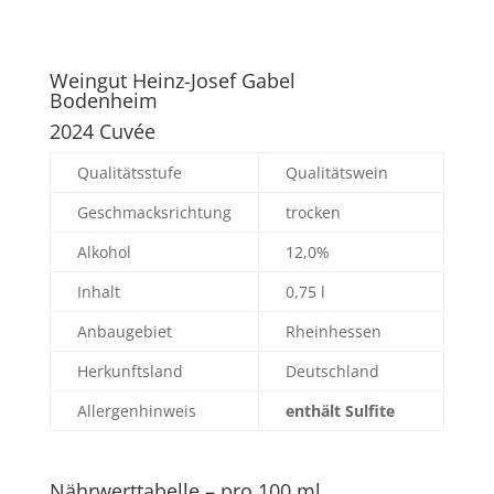
Weingut Heinz-Josef Gabel
Bodenheim
2024 Cuvée
Qualitätsstufe
Qualitätswein
Geschmacksrichtung
trocken
Alkohol
12,0%
Inhalt
0,75 l
Anbaugebiet
Rheinhessen
Herkunftsland
Deutschland
Allergenhinweis
enthält Sulfite
Nährwerttabelle – pro 100 ml