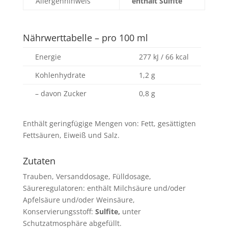
Allergenhinweis
enthält Sulfite
Nährwerttabelle – pro 100 ml
Energie
277 kJ / 66 kcal
Kohlenhydrate
1,2 g
– davon Zucker
0,8 g
Enthält geringfügige Mengen von: Fett, gesättigten
Fettsäuren, Eiweiß und Salz.
Zutaten
Trauben, Versanddosage, Fülldosage,
Säureregulatoren: enthält Milchsäure und/oder
Apfelsäure und/oder Weinsäure,
Konservierungsstoff:
Sulfite,
unter
Schutzatmosphäre abgefüllt.