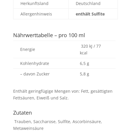
Herkunftsland
Deutschland
Allergenhinweis
enthält Sulfite
Nährwerttabelle – pro 100 ml
320 kJ / 77
Energie
kcal
Kohlenhydrate
6,5 g
– davon Zucker
5,8 g
Enthält geringfügige Mengen von: Fett, gesättigten
Fettsäuren, Eiweiß und Salz.
Zutaten
Trauben, Saccharose, Sulfite, Ascorbinsäure,
Metaweinsäure