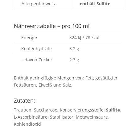
Allergenhinweis
enthält Sulfite
Nährwerttabelle – pro 100 ml
Energie
324 kJ / 78 kcal
Kohlenhydrate
3,2 g
– davon Zucker
2,3 g
Enthält geringfügige Mengen von: Fett, gesättigten
Fettsäuren, Eiweiß und Salz.
Zutaten:
Trauben, Saccharose, Konservierungsstoffe:
Sulfite
,
L-Ascorbinsäure, Stabilisator: Metaweinsäure,
Kohlendioxid