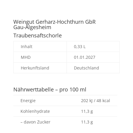
Weingut Gerharz-Hochthurn GbR
Gau-Algesheim
Traubensaftschorle
Inhalt
0,33 L
MHD
01.01.2027
Herkunftsland
Deutschland
Nährwerttabelle – pro 100 ml
Energie
202 kJ / 48 kcal
Kohlenhydrate
11,3 g
– davon Zucker
11,3 g