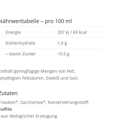
Nährwerttabelle – pro 100 ml
Energie
287 kJ / 69 kcal
Kohlenhydrate
1,0 g
– davon Zucker
<0,5 g
Enthält geringfügige Mengen von Fett,
gesättigten Fettsäuren, Eiweiß und Salz.
Zutaten
Trauben*, Saccharose*, Konservierungsstoff:
Sulfite
*aus ökologischer Erzeugung