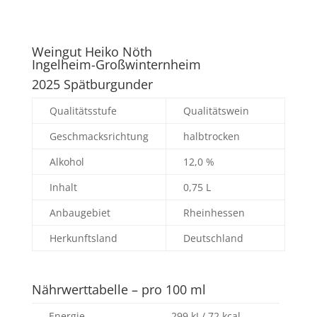
Weingut Heiko Nöth
Ingelheim-Großwinternheim
2025 Spätburgunder
Qualitätsstufe
Qualitätswein
Geschmacksrichtung
halbtrocken
Alkohol
12,0 %
Inhalt
0,75 L
Anbaugebiet
Rheinhessen
Herkunftsland
Deutschland
Nährwerttabelle – pro 100 ml
Energie
299 kJ / 72 kcal