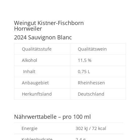
Weingut Kistner-Fischborn
Horrweiler
2024 Sauvignon Blanc
Qualitätsstufe
Qualitätswein
Alkohol
11,5 %
Inhalt
0,75 L
Anbaugebiet
Rheinhessen
Herkunftsland
Deutschland
Nährwerttabelle – pro 100 ml
Energie
302 kJ / 72 kcal
Kohlenhydrate
2,4 g