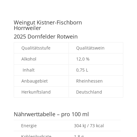
Weingut Kistner-Fischborn
Horrweiler
2025 Dornfelder Rotwein
Qualitätsstufe
Qualitätswein
Alkohol
12,0 %
Inhalt
0,75 L
Anbaugebiet
Rheinhessen
Herkunftsland
Deutschland
Nährwerttabelle – pro 100 ml
Energie
304 kJ / 73 kcal
Kohlenhydrate
1,8 g