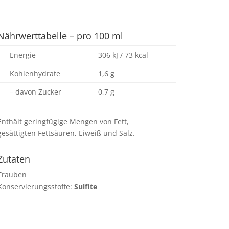
Nährwerttabelle – pro 100 ml
Energie
306 kJ / 73 kcal
Kohlenhydrate
1,6 g
– davon Zucker
0,7 g
Enthält geringfügige Mengen von Fett,
gesättigten Fettsäuren, Eiweiß und Salz.
Zutaten
Trauben
Konservierungsstoffe:
Sulfite