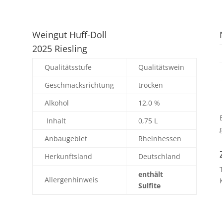
Weingut Huff-Doll
2025 Riesling
Qualitätsstufe
Qualitätswein
Geschmacksrichtung
trocken
Alkohol
12,0 %
Inhalt
0,75 L
Anbaugebiet
Rheinhessen
Herkunftsland
Deutschland
enthält
Allergenhinweis
Sulfite