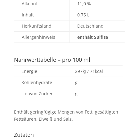
Alkohol
11,0 %
Inhalt
0,75 L
Herkunftsland
Deutschland
Allergenhinweis
enthält Sulfite
Nährwerttabelle – pro 100 ml
Energie
297kJ / 71kcal
Kohlenhydrate
g
– davon Zucker
g
Enthält geringfügige Mengen von Fett, gesättigten
Fettsäuren, Eiweiß und Salz.
Zutaten