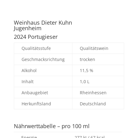
Weinhaus Dieter Kuhn
Jugenheim
2024 Portugieser
Qualitätsstufe
Qualitätswein
Geschmacksrichtung
trocken
Alkohol
11,5 %
Inhalt
1,0 L
Anbaugebiet
Rheinhessen
Herkunftsland
Deutschland
Nährwerttabelle – pro 100 ml
Energie
277 kJ / 67 kcal