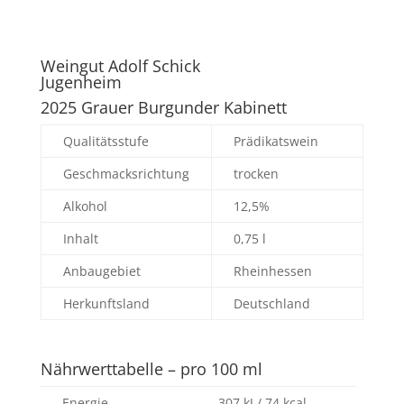
Weingut Adolf Schick
Jugenheim
2025 Grauer Burgunder Kabinett
Qualitätsstufe
Prädikatswein
Geschmacksrichtung
trocken
Alkohol
12,5%
Inhalt
0,75 l
Anbaugebiet
Rheinhessen
Herkunftsland
Deutschland
Nährwerttabelle – pro 100 ml
Energie
307 kJ / 74 kcal