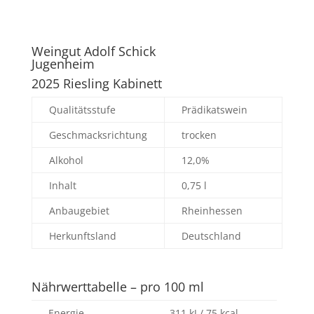
Weingut Adolf Schick
Jugenheim
2025 Riesling Kabinett
Qualitätsstufe
Prädikatswein
Geschmacksrichtung
trocken
Alkohol
12,0%
Inhalt
0,75 l
Anbaugebiet
Rheinhessen
Herkunftsland
Deutschland
Nährwerttabelle – pro 100 ml
Energie
311 kJ / 75 kcal