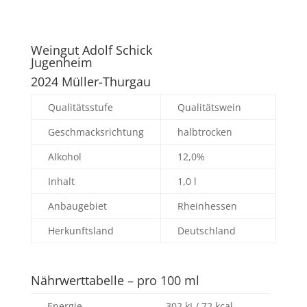
Weingut Adolf Schick
Jugenheim
2024 Müller-Thurgau
Qualitätsstufe
Qualitätswein
Geschmacksrichtung
halbtrocken
Alkohol
12,0%
Inhalt
1,0 l
Anbaugebiet
Rheinhessen
Herkunftsland
Deutschland
Nährwerttabelle – pro 100 ml
Energie
302 kJ / 72 kcal