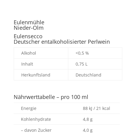
Eulenmühle
Nieder-Olm
Eulensecco
Deutscher entalkoholisierter Perlwein
Alkohol
<0,5 %
Inhalt
0,75 L
Herkunftsland
Deutschland
Nährwerttabelle – pro 100 ml
Energie
88 kJ / 21 kcal
Kohlenhydrate
4,8 g
– davon Zucker
4,0 g