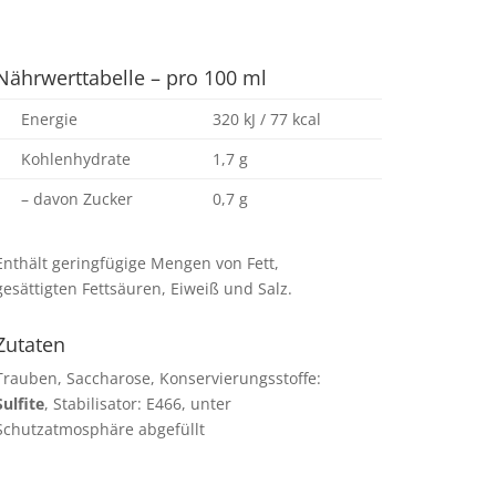
Nährwerttabelle – pro 100 ml
Energie
320 kJ / 77 kcal
Kohlenhydrate
1,7 g
– davon Zucker
0,7 g
Enthält geringfügige Mengen von Fett,
gesättigten Fettsäuren, Eiweiß und Salz.
Zutaten
Trauben, Saccharose, Konservierungsstoffe:
Sulfite
, Stabilisator: E466, unter
Schutzatmosphäre abgefüllt