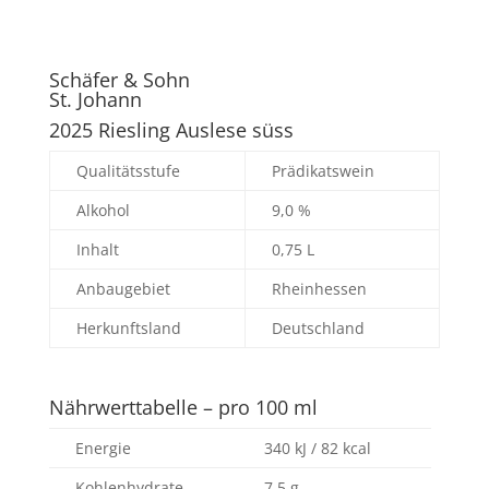
Schäfer & Sohn
St. Johann
2025 Riesling Auslese süss
Qualitätsstufe
Prädikatswein
Alkohol
9,0 %
Inhalt
0,75 L
Anbaugebiet
Rheinhessen
Herkunftsland
Deutschland
Nährwerttabelle – pro 100 ml
Energie
340 kJ / 82 kcal
Kohlenhydrate
7,5 g