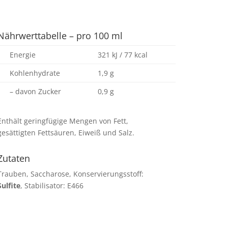
Nährwerttabelle – pro 100 ml
Energie
321 kJ / 77 kcal
Kohlenhydrate
1,9 g
– davon Zucker
0,9 g
Enthält geringfügige Mengen von Fett,
gesättigten Fettsäuren, Eiweiß und Salz.
Zutaten
Trauben, Saccharose, Konservierungsstoff:
Sulfite
, Stabilisator: E466