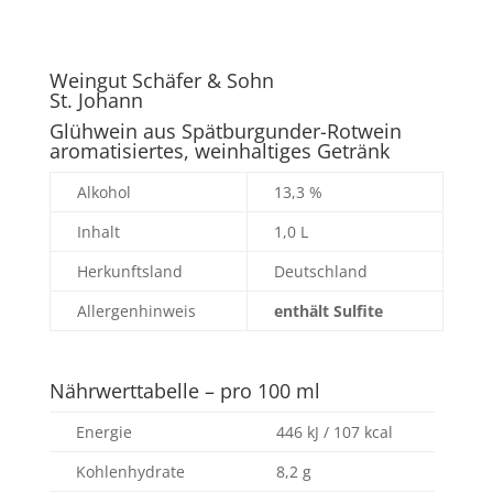
Weingut Schäfer & Sohn
St. Johann
Glühwein aus Spätburgunder-Rotwein
aromatisiertes, weinhaltiges Getränk
Alkohol
13,3 %
Inhalt
1,0 L
Herkunftsland
Deutschland
Allergenhinweis
enthält Sulfite
Nährwerttabelle – pro 100 ml
Energie
446 kJ / 107 kcal
Kohlenhydrate
8,2 g