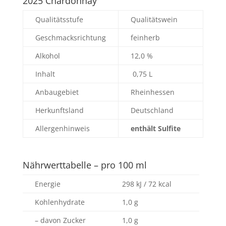
2025 Chardonnay
Qualitätsstufe
Qualitätswein
Geschmacksrichtung
feinherb
Alkohol
12,0 %
Inhalt
0,75 L
Anbaugebiet
Rheinhessen
Herkunftsland
Deutschland
Allergenhinweis
enthält Sulfite
Nährwerttabelle – pro 100 ml
Energie
298 kJ / 72 kcal
Kohlenhydrate
1,0 g
– davon Zucker
1,0 g