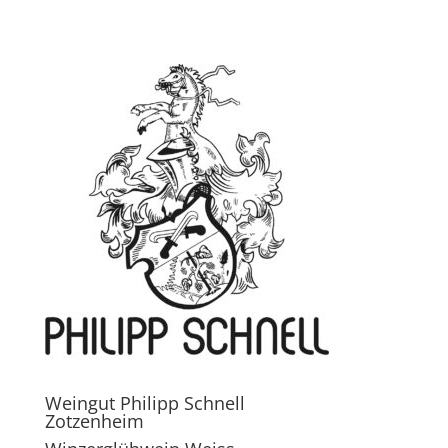
Weingut Philipp Schnell
Zotzenheim