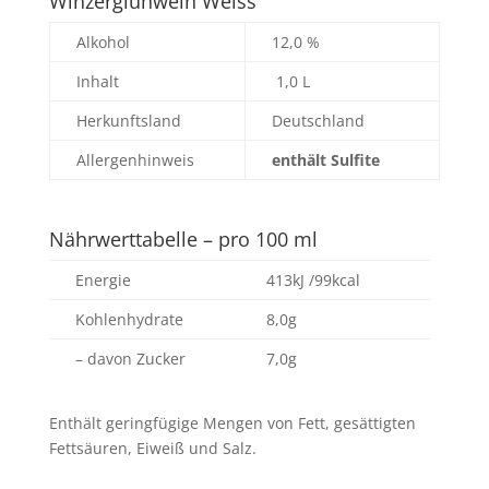
Winzerglühwein Weiss
Alkohol
12,0 %
Inhalt
1,0 L
Herkunftsland
Deutschland
Allergenhinweis
enthält Sulfite
Nährwerttabelle – pro 100 ml
Energie
413kJ /99kcal
Kohlenhydrate
8,0g
– davon Zucker
7,0g
Enthält geringfügige Mengen von Fett, gesättigten
Fettsäuren, Eiweiß und Salz.