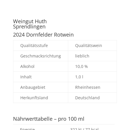
Weingut Huth
Sprendlingen
2024 Dornfelder Rotwein
Qualitätsstufe
Qualitätswein
Geschmacksrichtung
lieblich
Alkohol
10,0 %
Inhalt
1,0 l
Anbaugebiet
Rheinhessen
Herkunftsland
Deutschland
Nährwerttabelle – pro 100 ml
Energie
322 kJ / 77 kcal