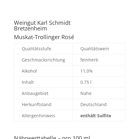
Weingut Karl Schmidt
Bretzenheim
Muskat-Trollinger Rosé
Qualitätsstufe
Qualitätswein
Geschmacksrichtung
feinherb
Alkohol
11,0%
Inhalt
0,75 l
Anbaugebiet
Nahe
Herkunftsland
Deutschland
Allergenhinweis
enthält Sulfite
Nährwerttabelle – pro 100 ml