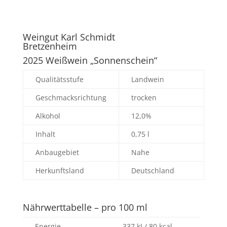
Weingut Karl Schmidt
Bretzenheim
2025 Weißwein „Sonnenschein“
Qualitätsstufe
Landwein
Geschmacksrichtung
trocken
Alkohol
12,0%
Inhalt
0,75 l
Anbaugebiet
Nahe
Herkunftsland
Deutschland
Nährwerttabelle – pro 100 ml
Energie
337 kJ / 80 kcal