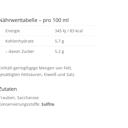
Nährwerttabelle – pro 100 ml
Energie
345 kJ / 83 kcal
Kohlenhydrate
5,7 g
– davon Zucker
5,2 g
Enthält geringfügige Mengen von Fett,
gesättigten Fettsäuren, Eiweiß und Salz.
Zutaten
Trauben, Saccharose
Konservierungsstoffe:
Sulfite