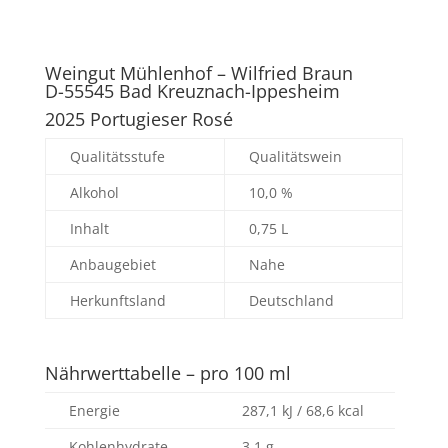
Weingut Mühlenhof – Wilfried Braun
D-55545 Bad Kreuznach-Ippesheim
2025 Portugieser Rosé
Qualitätsstufe
Qualitätswein
Alkohol
10,0 %
Inhalt
0,75 L
Anbaugebiet
Nahe
Herkunftsland
Deutschland
Nährwerttabelle – pro 100 ml
Energie
287,1 kJ / 68,6 kcal
Kohlenhydrate
3,1 g