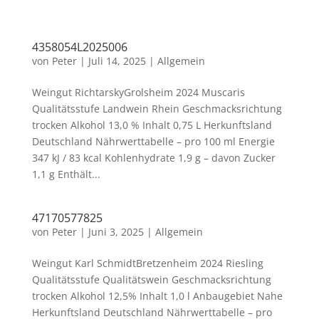
4358054L2025006
von
Peter
|
Juli 14, 2025
|
Allgemein
Weingut RichtarskyGrolsheim 2024 Muscaris
Qualitätsstufe Landwein Rhein Geschmacksrichtung
trocken Alkohol 13,0 % Inhalt 0,75 L Herkunftsland
Deutschland Nährwerttabelle – pro 100 ml Energie
347 kJ / 83 kcal Kohlenhydrate 1,9 g – davon Zucker
1,1 g Enthält...
47170577825
von
Peter
|
Juni 3, 2025
|
Allgemein
Weingut Karl SchmidtBretzenheim 2024 Riesling
Qualitätsstufe Qualitätswein Geschmacksrichtung
trocken Alkohol 12,5% Inhalt 1,0 l Anbaugebiet Nahe
Herkunftsland Deutschland Nährwerttabelle – pro