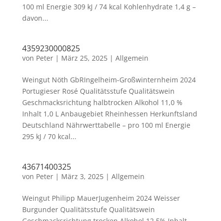
100 ml Energie 309 kJ / 74 kcal Kohlenhydrate 1,4 g –
davon...
4359230000825
von
Peter
|
März 25, 2025
|
Allgemein
Weingut Nöth GbRIngelheim-Großwinternheim 2024
Portugieser Rosé Qualitätsstufe Qualitätswein
Geschmacksrichtung halbtrocken Alkohol 11,0 %
Inhalt 1,0 L Anbaugebiet Rheinhessen Herkunftsland
Deutschland Nährwerttabelle – pro 100 ml Energie
295 kJ / 70 kcal...
43671400325
von
Peter
|
März 3, 2025
|
Allgemein
Weingut Philipp MauerJugenheim 2024 Weisser
Burgunder Qualitätsstufe Qualitätswein
Geschmacksrichtung trocken Alkohol 12,5% Inhalt